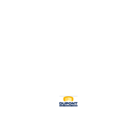
gebruikers,
verbazend
eenvoudig en
gestructureerd uit.
Ook de
terugkoppeling
naar het ERP is
perfect geregeld."
Koen Van Der Stoelen
Projectmanager bij Dupont
Cheese (Milcobel)