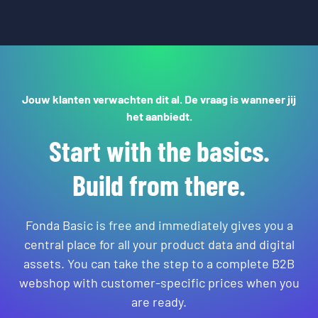
Absoluut — dat is ook de aanbevolen setup.
Webshop en portaal vormen samen een volledige
digitale klantomgeving: klanten bestellen via de
webshop en beheren de volledige relatie via het
portaal. Beide modules zijn apart of gecombineerd
beschikbaar.
Jouw klanten verwachten dit al. De vraag is wanneer jij
het aanbiedt.
Start with the basics.
Build from there.
Fonda Basic is free and immediately gives you a
central place for all your product data and digital
assets. You can take the step to a complete B2B
webshop with customer-specific prices when you
are ready.