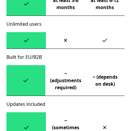
at least 3-6
at least 6-12
months
months
Unlimited users
Built for EU/B2B
~
~ (depends
(adjustments
on desk)
required)
Updates included
~
(sometimes