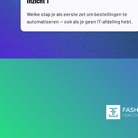
Inzicht 1
Welke stap je als eerste zet om bestellingen te
automatiseren — ook als je geen IT-afdeling hebt.