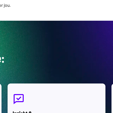
r jou.
e: