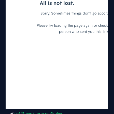
… of
bekijk eerst onze realisaties