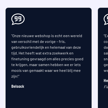
"Onze nieuwe webshop is echt een wereld
“E
van verschil met de vorige – fris,
co
gebruiksvriendelijk en helemaal van deze
da
tijd. Het heeft wat extra zoekwerk en
sa
finetuning gevraagd om alles precies goed
sn
te krijgen, maar samen hebben we er iets
ge
moois van gemaakt waar we heel blij mee
we
zijn!"
He
Fi
Belsack